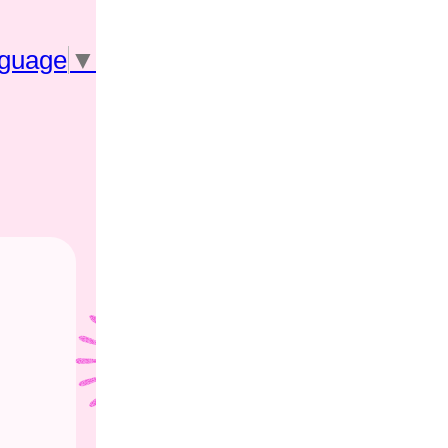
nguage
▼