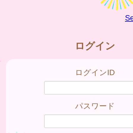
Se
ログイン
ログインID
パスワード