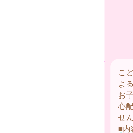
こ
よ
お
心
せ
■内