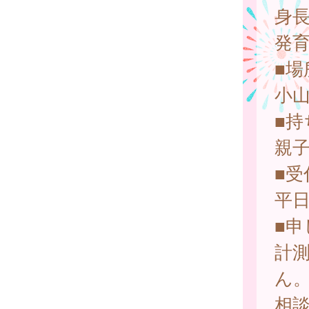
身
発
■場
小
■持
親
■受
平
■申
計
ん
相