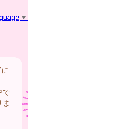
nguage
▼
どに
中で
りま