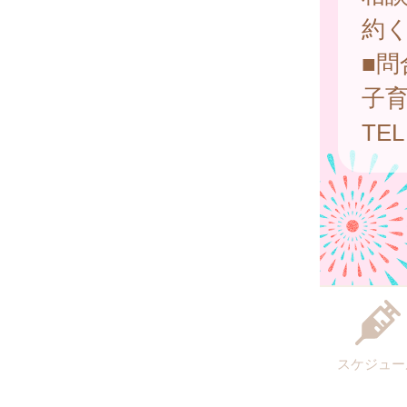
約
■問
子
TEL
スケジュー