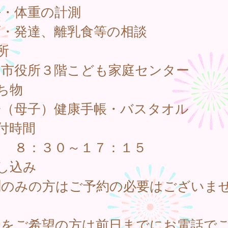
長・体重の計測
育・発達、離乳食等の相談
所
山市役所３階こども家庭センター
ち物
子（母子）健康手帳・バスタオル
付時間
日 ８：３０～１７：１５
し込み
測のみの方はご予約の必要はございま
。
談をご希望の方は前日までにお電話で