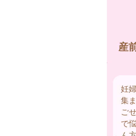
産
妊
集
ご
で
ん