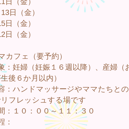
11日（金）
月13日（金）
15日（金）
12日（金）
ママカフェ（要予約）
対象：妊婦（妊娠１６週以降）、産婦（
が生後６か月以内）
内容：ハンドマッサージやママたちとの
でリフレッシュする場です
時間：１０：００～１１：３０
程：