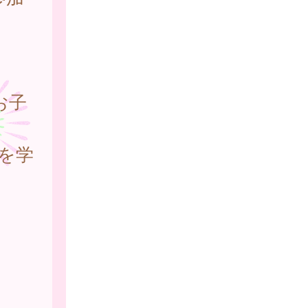
お子
を学