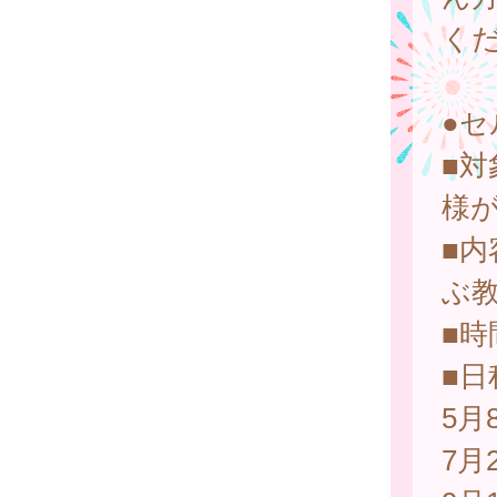
く
●
■
様
■
ぶ
■
■日
5月
7月