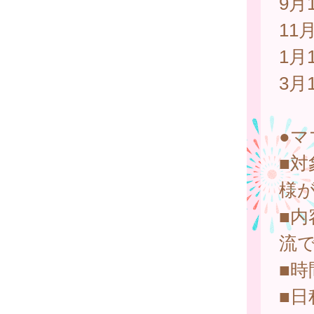
9月
11
1月
3月
●
■
様
■
流
■
■日