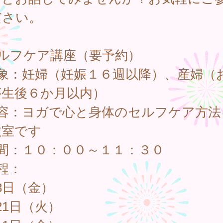
ださい。
セルフケア講座（要予約）
対象：妊婦（妊娠１６週以降）、産婦（
が生後６か月以内）
内容：ヨガで心と身体のセルフケア方法
教室です
時間：１０：００～１１：３０
程：
8日（金）
21日（火）