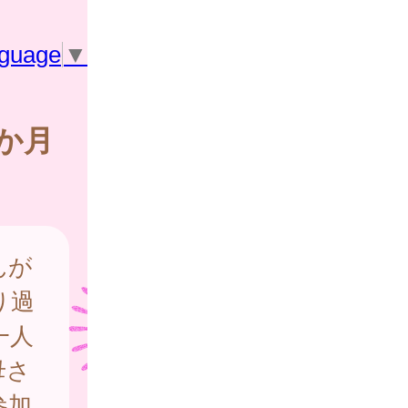
nguage
▼
か月
んが
り過
一人
母さ
参加