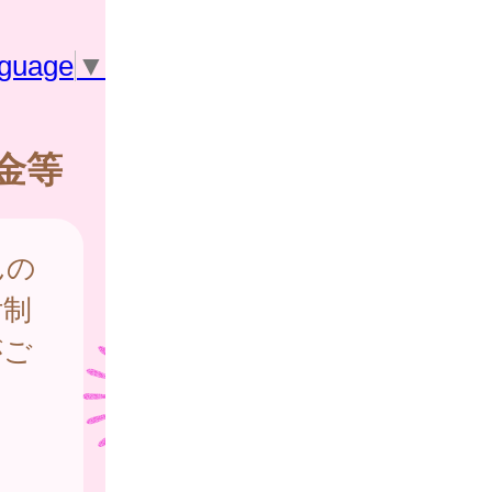
nguage
▼
金等
んの
付制
がご
さ