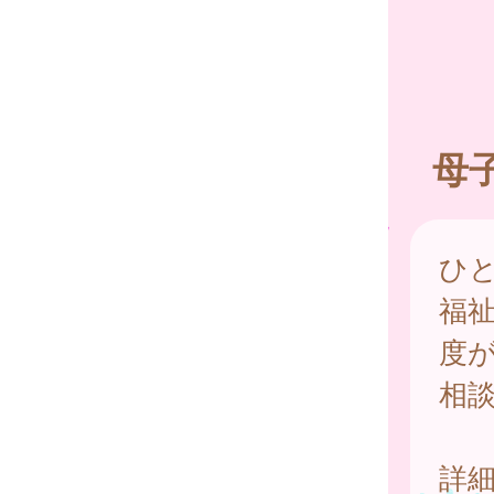
母
ひ
福
度
相
詳