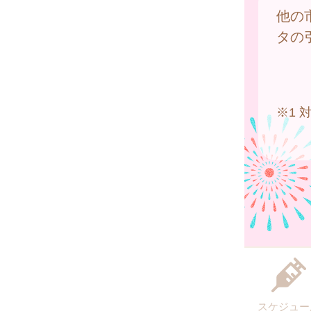
他の
タの
※1
スケジュー