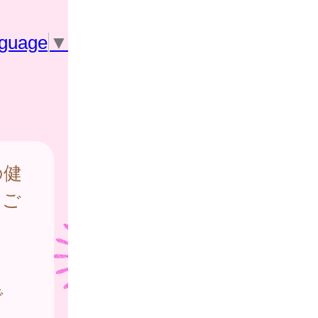
nguage
▼
の健
をご
で