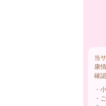
当
康
確
・
・