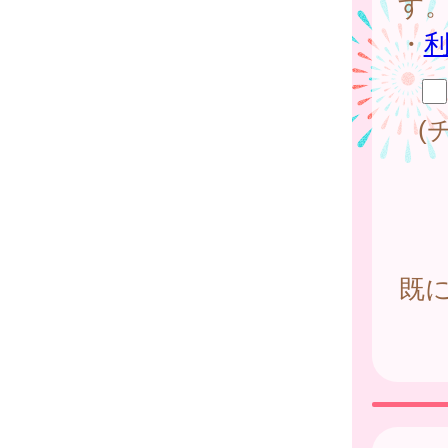
す
・
(
既