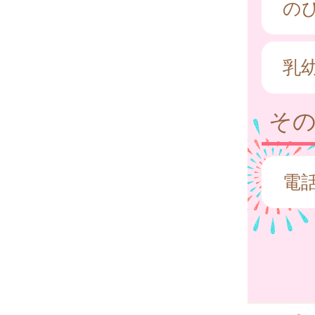
の
乳
そ
電