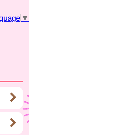
nguage
▼