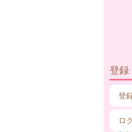
登録
登
ロ