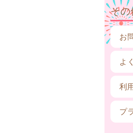
その
お
よ
利
プ