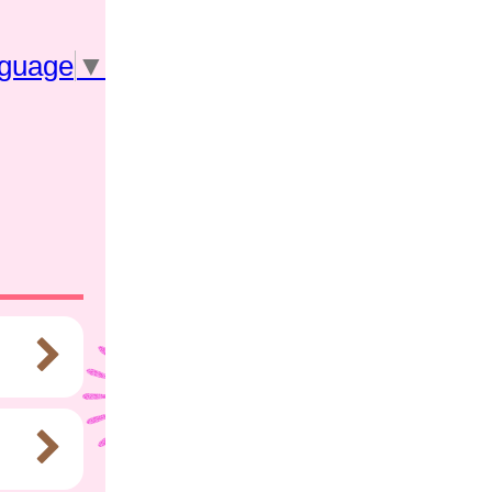
nguage
▼